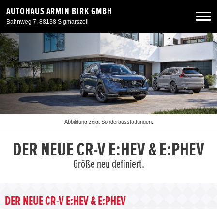
AUTOHAUS ARMIN BIRK GMBH
Bahnweg 7, 88138 Sigmarszell
Neuwagen
Gebrauchtwagen
Angebote
Abbildung zeigt Sonderausstattungen.
Service & Zubehör
DER NEUE CR-V E:HEV & E:PHEV
Größe neu definiert.
Unser Autohaus
DER NEUE CR-V E:HEV & E:PHEV