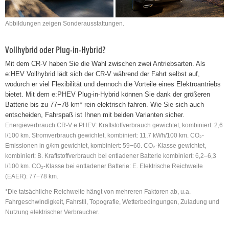
Abbildungen zeigen Sonderausstattungen.
Vollhybrid oder Plug-in-Hybrid?
Mit dem CR-V haben Sie die Wahl zwischen zwei Antriebsarten. Als
e:HEV Vollhybrid lädt sich der CR-V während der Fahrt selbst auf,
wodurch er viel Flexibilität und dennoch die Vorteile eines Elektroantriebs
bietet. Mit dem e:PHEV Plug-in-Hybrid können Sie dank der größeren
Batterie bis zu 77−78 km* rein elektrisch fahren. Wie Sie sich auch
entscheiden, Fahrspaß ist Ihnen mit beiden Varianten sicher.
Energieverbrauch CR-V e:PHEV: Kraftstoffverbrauch gewichtet, kombiniert: 2,6
l/100 km. Stromverbrauch gewichtet, kombiniert: 11,7 kWh/100 km. CO₂-
Emissionen in g/km gewichtet, kombiniert: 59−60. CO₂-Klasse gewichtet,
kombiniert: B. Kraftstoffverbrauch bei entladener Batterie kombiniert: 6,2–6,3
l/100 km. CO₂-Klasse bei entladener Batterie: E. Elektrische Reichweite
(EAER): 77−78 km.
*Die tatsächliche Reichweite hängt von mehreren Faktoren ab, u.a.
Fahrgeschwindigkeit, Fahrstil, Topografie, Wetterbedingungen, Zuladung und
Nutzung elektrischer Verbraucher.